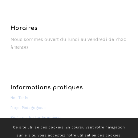
Horaires
Nous sommes ouvert du lundi au vendredi de 7h30
à 18h00
Informations pratiques
Nos Tarifs
Projet Pédagogique
Règlements d’ordre intérieur
Ce site utilise des cookies. En poursuivant votre navigation
sur le site, vous acceptez notre utilisation des cookies.