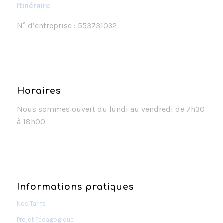
Itinéraire
N° d’entreprise : 553731032
Horaires
Nous sommes ouvert du lundi au vendredi de 7h30
à 18h00
Informations pratiques
Nos Tarifs
Projet Pédagogique