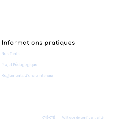
Informations pratiques
Nos Tarifs
Projet Pédagogique
Règlements d’ordre intérieur
OYÉ-OYÉ
Politique de confidentialité