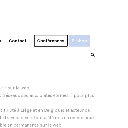
s
Contact
Conférences
E-shop
ur
”
sur le web.
web (réseaux sociaux, plates-formes…) pour plus
t Futé à Liège et en Belgique) et acteur du
ute transparence, tout a été mis en œuvre pour
ible en permanence sur le web.