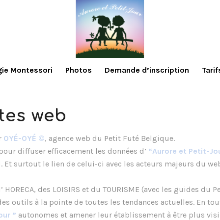
ie Montessori
Photos
Demande d’inscription
Tarif
ites web
r
OYÉ-OYÉ ©
, agence web du Petit Futé Belgique.
pour diffuser efficacement les données d’
“Aurore et Petit-Jo
d. Et surtout le lien de celui-ci avec les acteurs majeurs du 
’ HORECA, des LOISIRS et du TOURISME (avec les guides du Peti
s outils à la pointe de toutes les tendances actuelles. En to
our
”
autonomes et amener leur établissement à être plus vis