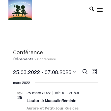
Conférence
Évènements
Conférence
Recherc
Naviga
25.03.2022
 - 
07.08.2026
Recherche
Liste
de
et
Sélectionnez
vues
mars 2022
navigat
une
Évène
date.
de
25 mars 2022 | 19h00
-
20h30
VEN
25
vues
L’autorité Masculin/féminin
Évènem
Aurore et Petit-Jour
Rue des