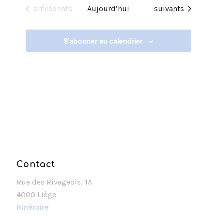
Évènements
Évènements
précédents
Aujourd’hui
suivants
S’abonner au calendrier
Contact
Rue des Rivageois, 1A
4000 Liège
Itinéraire