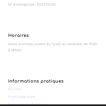
N° d’entreprise : 553731032
Horaires
Nous sommes ouvert du lundi au vendredi de 7h30
à 18h00
Informations pratiques
Nos Tarifs
Projet Pédagogique
Règlements d’ordre intérieur