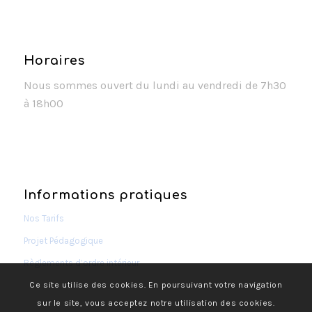
Horaires
Nous sommes ouvert du lundi au vendredi de 7h30
à 18h00
Informations pratiques
Nos Tarifs
Projet Pédagogique
Règlements d’ordre intérieur
Ce site utilise des cookies. En poursuivant votre navigation
sur le site, vous acceptez notre utilisation des cookies.