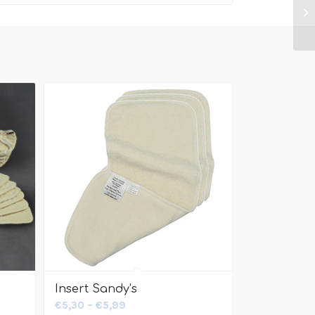
Insert Sandy’s
€
5,30
–
€
5,99