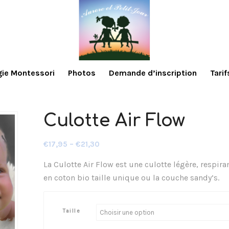
ie Montessori
Photos
Demande d’inscription
Tarif
Culotte Air Flow
€
17,95
–
€
21,30
La Culotte Air Flow est une culotte légère, respir
en coton bio taille unique ou la couche sandy’s.
Taille