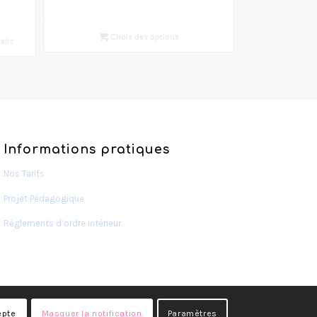
Choix des options
ails
Informations pratiques
Nos Tarifs
Projet Pédagogique
Règlements d’ordre intérieur
epte
Masquer la notification
Paramètres