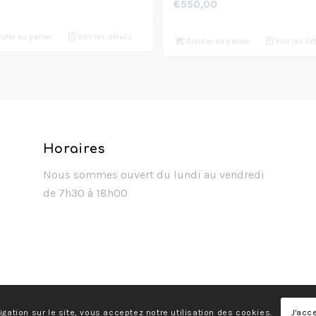
€
550,00
uter au panier
Voir les détails
Ajouter au panier
Voir les dét
Horaires
Nous sommes ouvert du lundi au vendredi
de 7h30 à 18h00
igation sur le site, vous acceptez notre utilisation des cookies.
J'acc