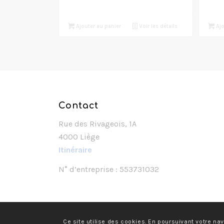
Ajouter au panier
Voir les détails
Ajo
Contact
Rue des Rivageois, 1A
4000 Liège
Itinéraire
N° d’entreprise : 553731032
Ce site utilise des cookies. En poursuivant votre nav