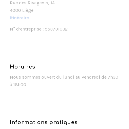
Rue des Rivageois, 1A
4000 Liège
Itinéraire
N° d’entreprise : 553731032
Horaires
Nous sommes ouvert du lundi au vendredi de 7h30
à 18h00
Informations pratiques